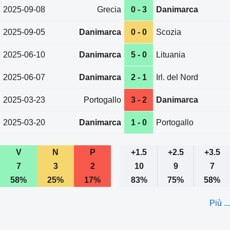
2025-09-08
Grecia
0 - 3
Danimarca
2025-09-05
Danimarca
0 - 0
Scozia
2025-06-10
Danimarca
5 - 0
Lituania
2025-06-07
Danimarca
2 - 1
Irl. del Nord
2025-03-23
Portogallo
3 - 2
Danimarca
2025-03-20
Danimarca
1 - 0
Portogallo
V
N
P
+1.5
+2.5
+3.5
7
3
2
10
9
7
58%
25%
17%
83%
75%
58%
Più ...