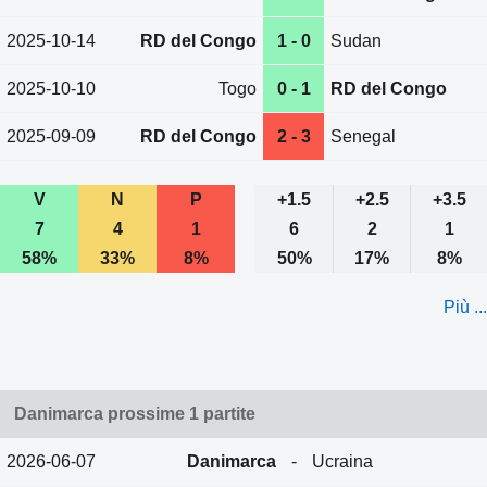
2025-10-14
RD del Congo
1 - 0
Sudan
2025-10-10
Togo
0 - 1
RD del Congo
2025-09-09
RD del Congo
2 - 3
Senegal
V
N
P
+1.5
+2.5
+3.5
7
4
1
6
2
1
58%
33%
8%
50%
17%
8%
Più ...
Danimarca prossime 1 partite
2026-06-07
Danimarca
-
Ucraina