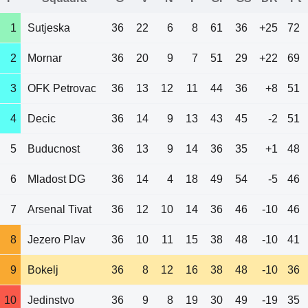
1
Sutjeska
36
22
6
8
61
36
+25
72
2
Mornar
36
20
9
7
51
29
+22
69
3
OFK Petrovac
36
13
12
11
44
36
+8
51
4
Decic
36
14
9
13
43
45
-2
51
5
Buducnost
36
13
9
14
36
35
+1
48
6
Mladost DG
36
14
4
18
49
54
-5
46
7
Arsenal Tivat
36
12
10
14
36
46
-10
46
8
Jezero Plav
36
10
11
15
38
48
-10
41
9
Bokelj
36
8
12
16
38
48
-10
36
10
Jedinstvo
36
9
8
19
30
49
-19
35