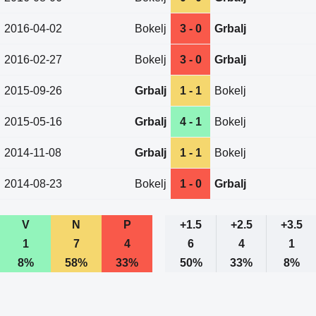
2016-04-02
Bokelj
3 - 0
Grbalj
2016-02-27
Bokelj
3 - 0
Grbalj
2015-09-26
Grbalj
1 - 1
Bokelj
2015-05-16
Grbalj
4 - 1
Bokelj
2014-11-08
Grbalj
1 - 1
Bokelj
2014-08-23
Bokelj
1 - 0
Grbalj
V
N
P
+1.5
+2.5
+3.5
1
7
4
6
4
1
8%
58%
33%
50%
33%
8%