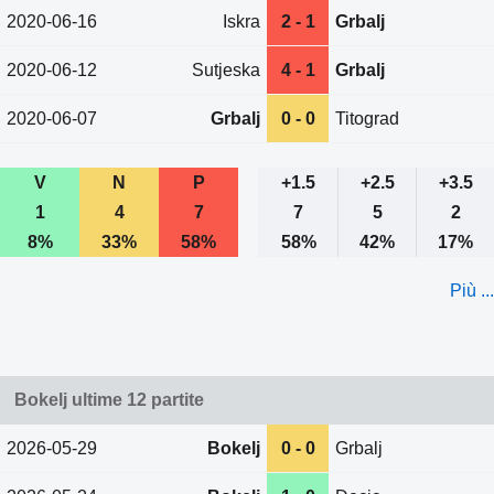
2020-06-16
Iskra
2 - 1
Grbalj
2020-06-12
Sutjeska
4 - 1
Grbalj
2020-06-07
Grbalj
0 - 0
Titograd
V
N
P
+1.5
+2.5
+3.5
1
4
7
7
5
2
8%
33%
58%
58%
42%
17%
Più ...
Bokelj ultime 12 partite
2026-05-29
Bokelj
0 - 0
Grbalj