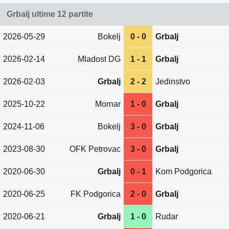
Grbalj ultime 12 partite
2026-05-29
Bokelj
0 - 0
Grbalj
2026-02-14
Mladost DG
1 - 1
Grbalj
2026-02-03
Grbalj
2 - 2
Jedinstvo
2025-10-22
Mornar
1 - 0
Grbalj
2024-11-06
Bokelj
3 - 0
Grbalj
2023-08-30
OFK Petrovac
3 - 0
Grbalj
2020-06-30
Grbalj
0 - 1
Kom Podgorica
2020-06-25
FK Podgorica
2 - 0
Grbalj
2020-06-21
Grbalj
1 - 0
Rudar