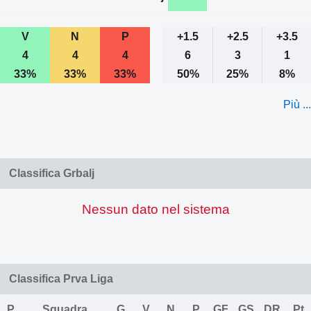
V
N
P
+1.5
+2.5
+3.5
4
4
4
6
3
1
33%
33%
33%
50%
25%
8%
Più ...
Classifica Grbalj
Nessun dato nel sistema
Classifica Prva Liga
P
Squadra
G
V
N
P
GF
GS
DR
Pt