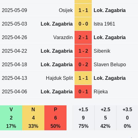
2025-05-09
Osijek
1 - 1
Lok. Zagabria
2025-05-03
Lok. Zagabria
0 - 0
Istra 1961
2025-04-26
Varazdin
2 - 1
Lok. Zagabria
2025-04-22
Lok. Zagabria
1 - 2
Sibenik
2025-04-18
Lok. Zagabria
0 - 2
Slaven Belupo
2025-04-13
Hajduk Split
1 - 1
Lok. Zagabria
2025-04-06
Lok. Zagabria
0 - 1
Rijeka
V
N
P
+1.5
+2.5
+3.5
2
4
6
9
5
0
17%
33%
50%
75%
42%
0%