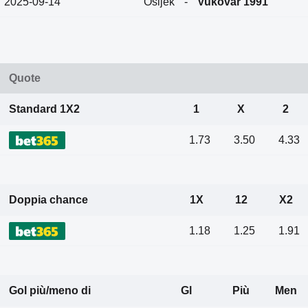
2025-09-14
Osijek
-
Vukovar 1991
Quote
Standard 1X2
1
X
2
1.73
3.50
4.33
Doppia chance
1X
12
X2
1.18
1.25
1.91
Gol più/meno di
Gl
Più
Men