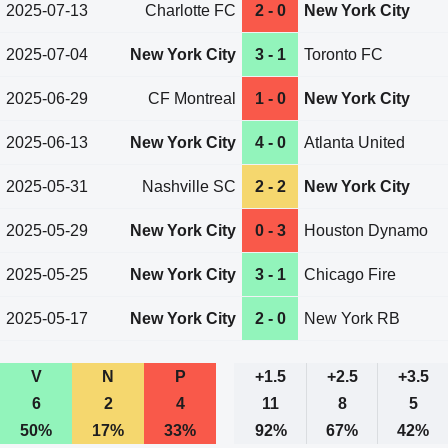
2025-07-13
Charlotte FC
2 - 0
New York City
2025-07-04
New York City
3 - 1
Toronto FC
2025-06-29
CF Montreal
1 - 0
New York City
2025-06-13
New York City
4 - 0
Atlanta United
2025-05-31
Nashville SC
2 - 2
New York City
2025-05-29
New York City
0 - 3
Houston Dynamo
2025-05-25
New York City
3 - 1
Chicago Fire
2025-05-17
New York City
2 - 0
New York RB
V
N
P
+1.5
+2.5
+3.5
6
2
4
11
8
5
50%
17%
33%
92%
67%
42%