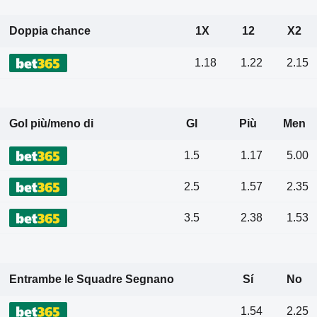
Doppia chance
1X
12
X2
1.18
1.22
2.15
Gol più/meno di
Gl
Più
Men
1.5
1.17
5.00
2.5
1.57
2.35
3.5
2.38
1.53
Entrambe le Squadre Segnano
Sí
No
1.54
2.25