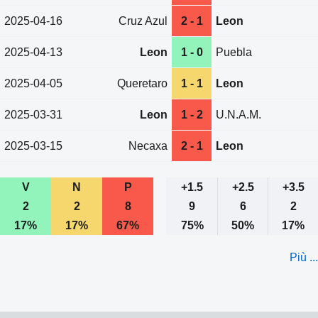
2025-04-16
Cruz Azul
2 - 1
Leon
2025-04-13
Leon
1 - 0
Puebla
2025-04-05
Queretaro
1 - 1
Leon
2025-03-31
Leon
1 - 2
U.N.A.M.
2025-03-15
Necaxa
2 - 1
Leon
V
N
P
+1.5
+2.5
+3.5
2
2
8
9
6
2
17%
17%
67%
75%
50%
17%
Più ...