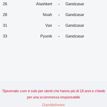
26
Alashkert
-
Gandzasar
28
Noah
-
Gandzasar
31
Van
-
Gandzasar
33
Pyunik
-
Gandzasar
Tipsomatic.com è solo per utenti che hanno più di 18 anni e chiede
per una scommessa responsabile
GambleAware