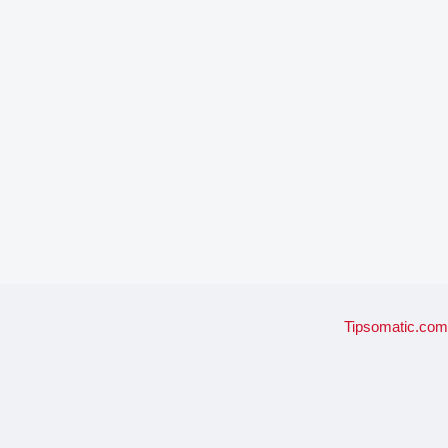
Tipsomatic.com 