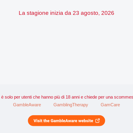
La stagione inizia da 23 agosto, 2026
è solo per utenti che hanno più di 18 anni e chiede per una scomme
GambleAware
GamblingTherapy
GamCare