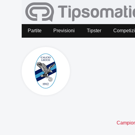
Partite
Previsioni
Tipster
Competiz
Campion