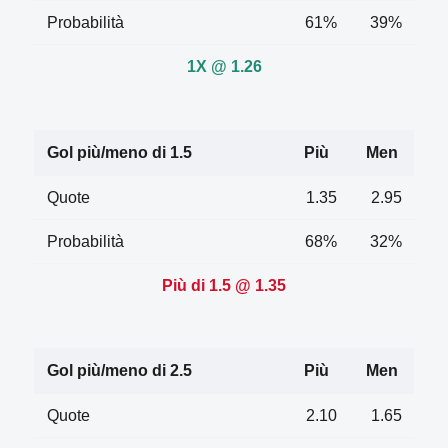
Probabilità
61%
39%
1X @ 1.26
Gol più/meno di 1.5
Più
Men
Quote
1.35
2.95
Probabilità
68%
32%
Più di 1.5 @ 1.35
Gol più/meno di 2.5
Più
Men
Quote
2.10
1.65