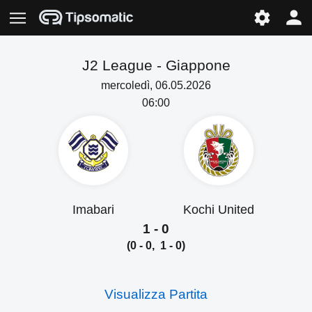
J2 League -
Giappone
mercoledì, 06.05.2026
06:00
Imabari
Kochi United
1 - 0
(0 - 0, 1 - 0)
Visualizza Partita