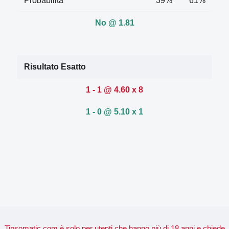
Probabilità
39%
61%
No @ 1.81
Risultato Esatto
1 - 1 @ 4.60 x 8
1 - 0 @ 5.10 x 1
Tipsomatic.com è solo per utenti che hanno più di 18 anni e chiede