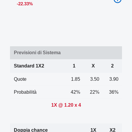
-22.33%
Previsioni di Sistema
Standard 1X2
1
X
2
Quote
1.85
3.50
3.90
Probabilità
42%
22%
36%
1X @ 1.20 x 4
Doppia chance
1X
X2