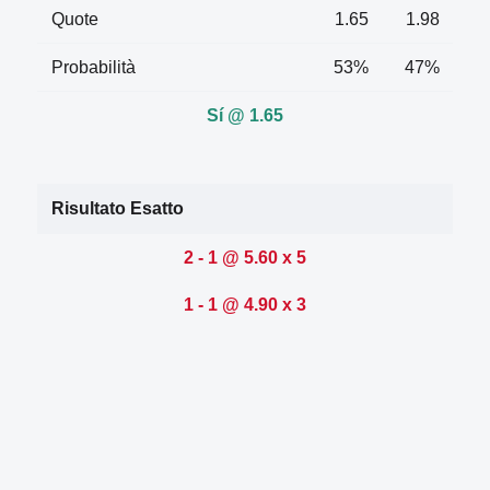
Quote
1.65
1.98
Probabilità
53%
47%
Sí @ 1.65
Risultato Esatto
2 - 1 @ 5.60 x 5
1 - 1 @ 4.90 x 3