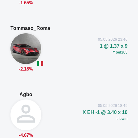
-1.65%
Tommaso_Roma
05.05.2026 23:46
1 @ 1.37 x 9
# bet365
-2.18%
Agbo
05.05.2026 18:49
X EH -1 @ 3.40 x 10
# bwin
-4.67%